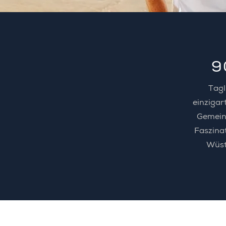
9
Tagl
einzigar
Gemeins
Faszina
Wüst