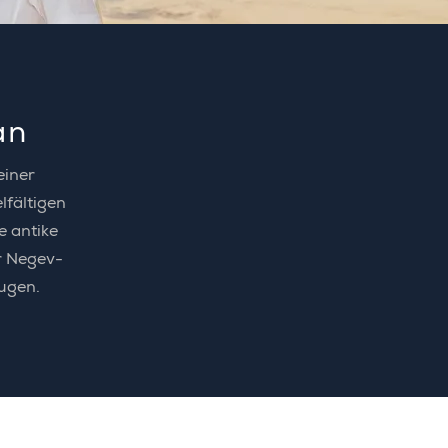
an
einer
lfältigen
e antike
r Negev-
ugen.