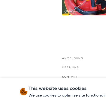
jaredfisch
@fitnesswithelad
ANMELDUNG
ÜBER UNS
KONTAKT
REISEVERANSTALTER
This website uses cookies
We use cookies to optimize site functional