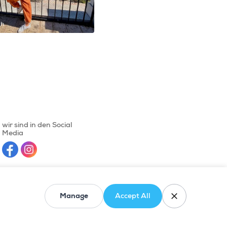
_h
@mjengelman
wir sind in den Social
Media
Powered by
Compie
close
Manage
Accept All