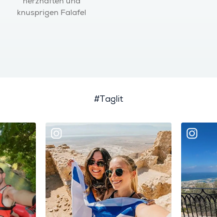
herzhaften und
knusprigen Falafel
#Taglit