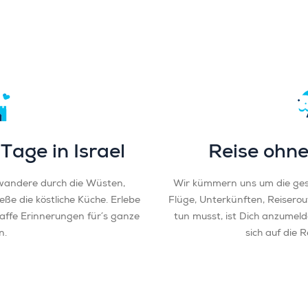
 Tage in Israel
Reise ohne
wandere durch die Wüsten,
Wir kümmern uns um die ge
eße die köstliche Küche. Erlebe
Flüge, Unterkünften, Reiserou
haffe Erinnerungen für´s ganze
tun musst, ist Dich anzumel
n.
sich auf die 