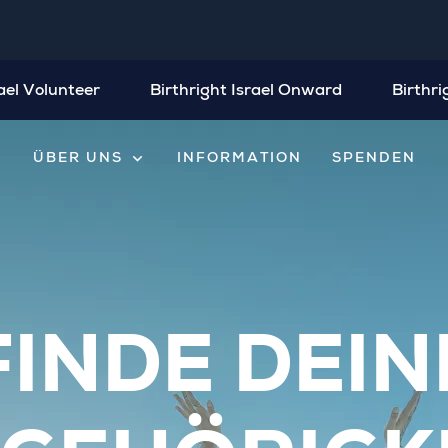
rael Volunteer
Birthright Israel Onward
Birthri
expand_more
ÜBER UNS
INFORMATION
SPENDEN
FINDE DEIN