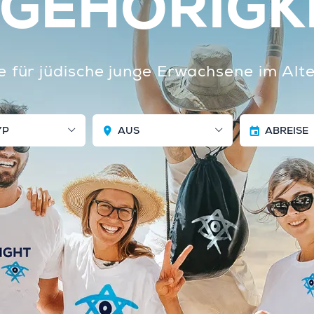
GEHÖRIGK
e für jüdische junge Erwachsene im Al
YP
AUS
ABREISE