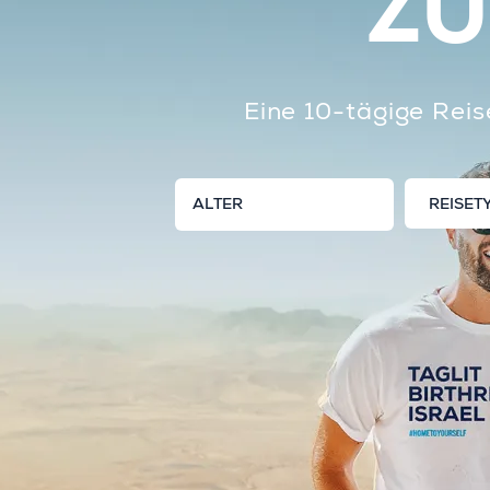
ZU
Eine 10-tägige Reis
REISET